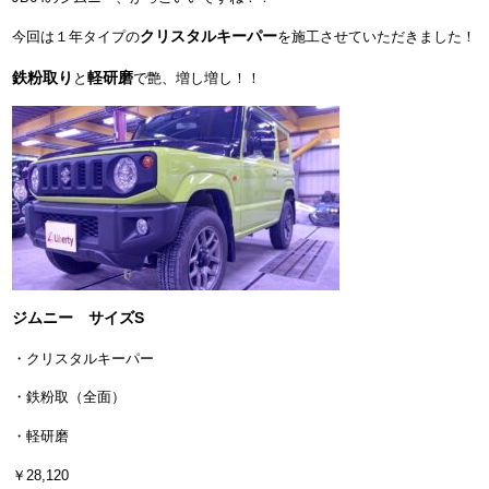
クリスタルキーパー
今回は１年タイプの
を施工させていただきました！
鉄粉取り
軽研磨
と
で艶、増し増し！！
ジムニー サイズS
・クリスタルキーパー
・鉄粉取（全面）
・軽研磨
￥28,120